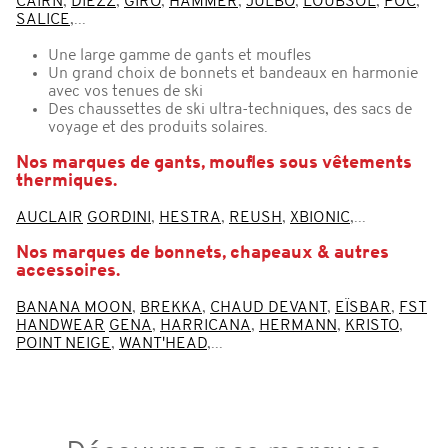
CAIRN
,
DIEZZ
,
GIRO
,
HAMMER
,
JULBO
,
LOUBSOL
,
POC
,
SALICE
,...
Une large gamme de gants et moufles
Un grand choix de bonnets et bandeaux en harmonie
avec vos tenues de ski
Des chaussettes de ski ultra-techniques, des sacs de
voyage et des produits solaires.
Nos marques de gants, moufles sous vêtements
thermiques.
AUCLAIR
GORDINI
,
HESTRA
,
REUSH
,
XBIONIC
,...
Nos marques de bonnets, chapeaux & autres
accessoires.
BANANA MOON
,
BREKKA
,
CHAUD DEVANT
,
EÏSBAR
,
FST
HANDWEAR
GENA
,
HARRICANA
,
HERMANN
,
KRISTO
,
POINT NEIGE
,
WANT'HEAD
,...