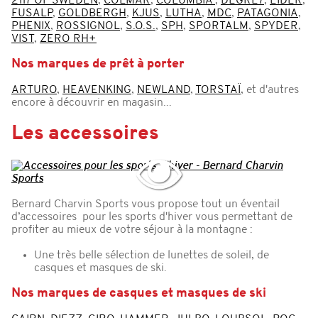
2117 OF SWEDEN
,
COLMAR
,
COLUMBIA
,
DEGRE7
,
EIDER
,
FUSALP
,
GOLDBERGH
,
KJUS
,
LUTHA
,
MDC
,
PATAGONIA
,
PHENIX
,
ROSSIGNOL
,
S.O.S.
,
SPH
,
SPORTALM
,
SPYDER
,
VIST
,
ZERO RH+
Nos marques de prêt à porter
ARTURO
,
HEAVENKING
,
NEWLAND
,
TORSTAÏ
, et d'autres
encore à découvrir en magasin...
Les accessoires
Bernard Charvin Sports vous propose tout un éventail
d’accessoires pour les sports d'hiver vous permettant de
profiter au mieux de votre séjour à la montagne :
Une très belle sélection de lunettes de soleil, de
casques et masques de ski.
Nos marques de casques et masques de ski