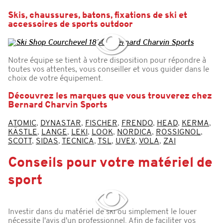
Skis, chaussures, batons, fixations de ski et
accessoires de sports outdoor
Notre équipe se tient à votre disposition pour répondre à
toutes vos attentes, vous conseiller et vous guider dans le
choix de votre équipement.
Découvrez les marques que vous trouverez chez
Bernard Charvin Sports
ATOMIC
,
DYNASTAR
,
FISCHER
,
FRENDO
,
HEAD
,
KERMA
,
KÄSTLE
,
LANGE
,
LEKI
,
LOOK
,
NORDICA
,
ROSSIGNOL
,
SCOTT
,
SIDAS
,
TECNICA
,
TSL
,
UVEX
,
VOLA
,
ZAI
Conseils pour votre matériel de
sport
Investir dans du matériel de ski ou simplement le louer
nécessite l'avis d'un professionnel. Afin de faciliter vos