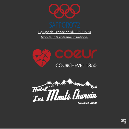
Équipe de France de ski 1969-1973
Moniteur & entraîneur national